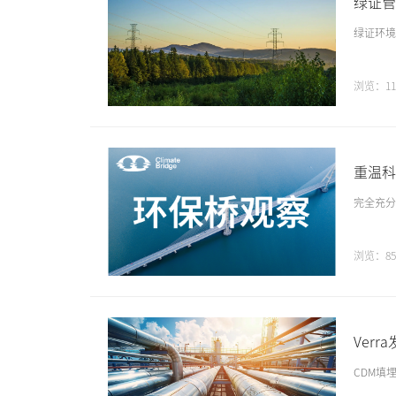
绿证管
绿证环境
浏览：11
重温科
完全充分
浏览：85
Verr
CDM填