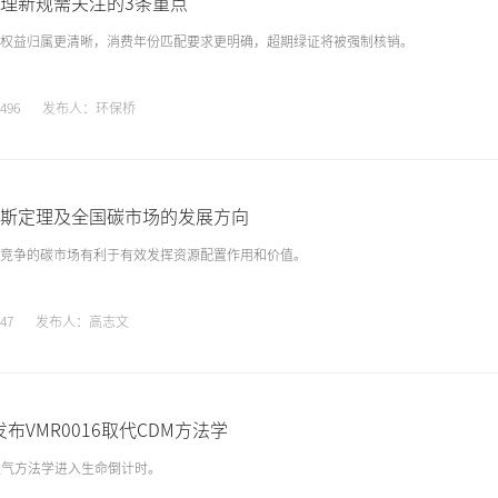
理新规需关注的3条重点
权益归属更清晰，消费年份匹配要求更明确，超期绿证将被强制核销。
496
发布人：环保桥
斯定理及全国碳市场的发展方向
竞争的碳市场有利于有效发挥资源配置作用和价值。
47
发布人：高志文
a发布VMR0016取代CDM方法学
埋气方法学进入生命倒计时。