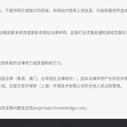
务，不提供明示或暗示的担保。本网站对使用上述信息、内容和服务所造
变动等因素来修改或更新本网站法律声明，且我们无须事前通知或经您事后
其他条款的法律效力或其强制执行力。
和国法律（香港、澳门、台湾地区法律除外）。因本法律声明产生的任何
不成，应提交至环保桥（上海）环境技术有限公司所在地人民法院管辖。
送至projects@climatebridge.com。