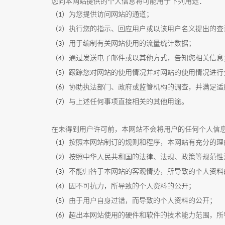
您向本网站提供的个人信息将可能用于下列用途：
（
）为您提供访问网站的通道；
1
（
）执行您的指示、回应用户或以该用户名义提出的查
2
（
）用于编制有关网站使用的流量统计数据；
3
（
）通过发送电子邮件或以其他方式，告知您相关信息
4
（
）跟踪您对网站的使用情况并对网站的使用情况进行
5
（
）协助执法部门、政府或监管机构的调查，并满足适
6
（
）与上述任何事项直接相关的其他用途。
7
在未得到用户许可前，本网站不会将用户的任何个人信
（
）按照本网站制订的规则和程序，本网站有充分的理
1
（
）按照中华人民共和国的法律、法规、政策等规范性
2
（
）不能归咎于本网站的客观情势，所导致的个人资料
3
（
）因不可抗力，所导致的个人资料的公开；
4
（
）由于用户自身过错，而导致的个人资料的公开；
5
（
）超出本网站使用的硬件和软件的技术能力范围，所
6