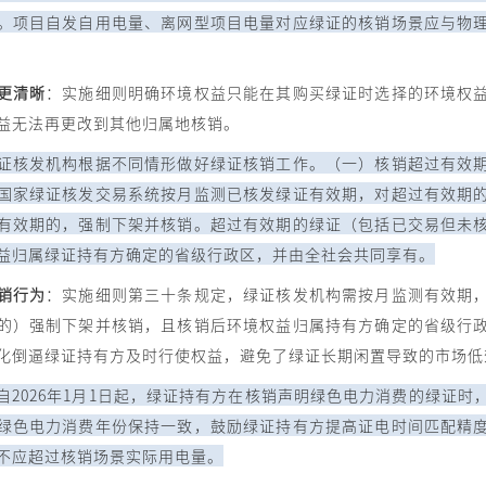
。项目自发自用电量、离网型项目电量对应绿证的核销场景应与物
更清晰
：实施细则明确环境权益只能在其购买绿证时选择的环境权
益无法再更改到其他归属地核销。
证核发机构根据不同情形做好绿证核销工作。（一）核销超过有效
国家绿证核发交易系统按月监测已核发绿证有效期，对超过有效期
有效期的，强制下架并核销。超过有效期的绿证（包括已交易但未
益归属绿证持有方确定的省级行政区，并由全社会共同享有。
销行为
：实施细则第三十条规定，绿证核发机构需按月监测有效期
的）强制下架并核销，且核销后环境权益归属持有方确定的省级行
化倒逼绿证持有方及时行使权益，避免了绿证长期闲置导致的市场低
自2026年1月1日起，绿证持有方在核销声明绿色电力消费的绿证时
绿色电力消费年份保持一致，鼓励绿证持有方提高证电时间匹配精
不应超过核销场景实际用电量。