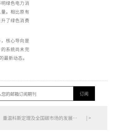
声明绿色电力消
电量。相比原有
提升了绿色消费
善，核心导向是
台的系统尚未完
的最新动态。
订阅
下一篇：重温科斯定理及全国碳市场的发展方向
| >