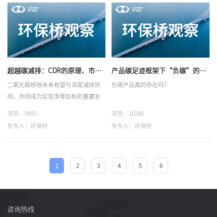
超越碳减排：CDR的原理、市场、展望
产品碳足迹框架下“负碳”的合理性与争议
二氧化碳移除未来有望与深度减排协
负碳产品真的存在吗？
同，共同成为实现净零目标的重要支
柱。
浏览：9993
浏览：10248
发布人：环保桥
发布人：环保桥
1
2
3
4
5
6
咨询热线