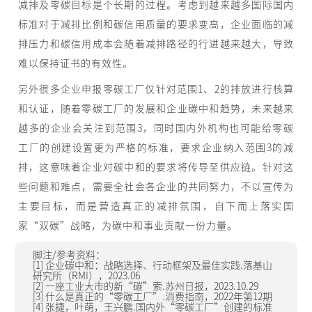
减排及零碳目标是个长期的过程。考虑到越来越多国际国内
标准对于减排比例和碳信用质量的要求变高，企业面临的减
排压力和碳信用成本会随着减排路径的行进越来越大，导致
难以保持证书的有效性。
另外很多企业申报零碳工厂仅针对范围1、2的排放进行核算
和认证，随着零碳工厂的发展和企业碳中和趋势，未来越来
越多的企业会关注到范围3，同时国内外机构也可能给零碳
工厂的创建设置更为严格的标准，要求企业纳入范围3的减
排，这意味着企业对碳中和的要求将传导至供应链。针对这
些问题和难点，需要全社会各企业的共同努力，不以宣传为
主要目标，而是营造真正的减排氛围，自下而上落实国
家“双碳”战略，为碳中和事业贡献一份力量。
脚注/参考资料：
[1] 企业碳中和：战略选择、行动框架及最佳实践.落基山
研究所（RMI），2023.06
[2] 一座工业大市的新“碳”索.苏州日报，2023.10.29
[3] 什么是真正的“零碳工厂”.消费指南，2022年第12期
[4] 张捷，叶萌，王兴鹏.国内外“零碳工厂”创建的标准