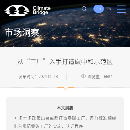
CN
-
EN
市场洞察
从“工厂”入手打造碳中和示范区
发布时间：2024-05-18
浏览量：6687
本文摘要
✧ 多地多政策出台鼓励打造零碳工厂，评价标准相继
出台规范零碳工厂的实施、认证程序