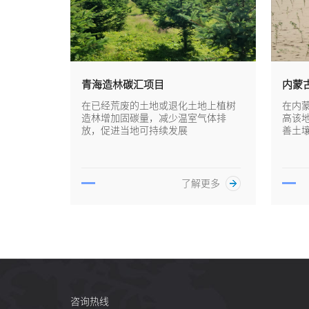
青海造林碳汇项目
内蒙
在已经荒废的土地或退化土地上植树
在内
造林增加固碳量，减少温室气体排
高该
放，促进当地可持续发展
善土
了解更多
咨询热线