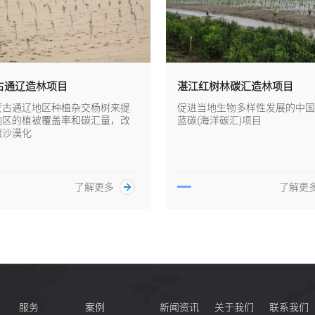
古通辽造林项目
湛江红树林碳汇造林项目
蒙古通辽地区种植杂交杨树来提
促进当地生物多样性发展的中国
地区的植被覆盖率和碳汇量，改
蓝碳(海洋碳汇)项目
壤沙漠化
了解更多
了解更
服务
案例
新闻资讯
关于我们
联系我们