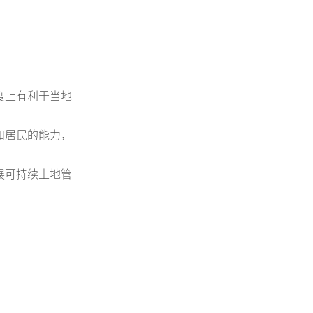
度上有利于当地
和居民的能力，
展可持续土地管