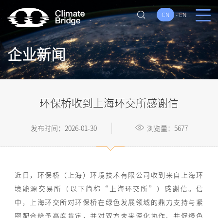
CN
-
EN
企业新闻
环保桥收到上海环交所感谢信
发布时间：2026-01-30
浏览量：5677
近日，环保桥（上海）环境技术有限公司收到来自上海环
境能源交易所（以下简称“上海环交所”）感谢信。信
中，上海环交所对环保桥在绿色发展领域的鼎力支持与紧
密配合给予高度肯定，并对双方未来深化协作、共促绿色