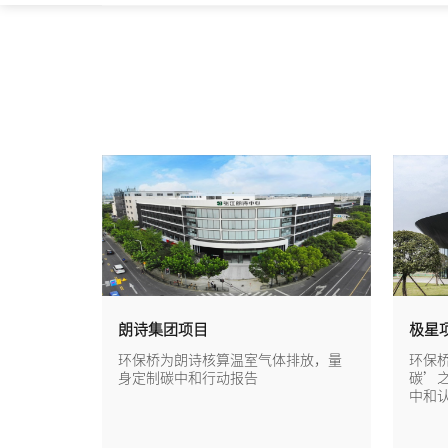
朗诗集团项目
极星
环保桥为朗诗核算温室气体排放，量
环保桥
身定制碳中和行动报告
碳’
中和