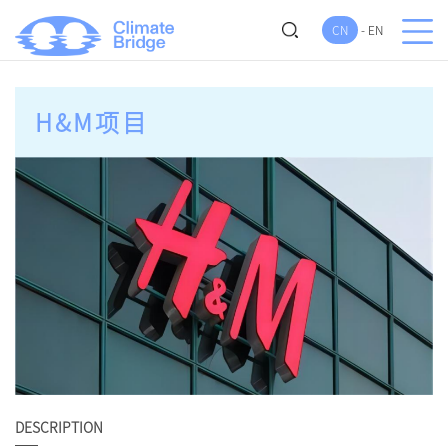
CN
-
EN
H&M项目
DESCRIPTION